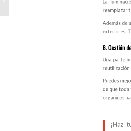
La iluminaci
suelos: Guía completa
reemplazar t
Además de se
exteriores. T
6.
Gestión de
Una parte im
reutilización
Puedes mejor
de que toda 
orgánicos pa
¡Haz t