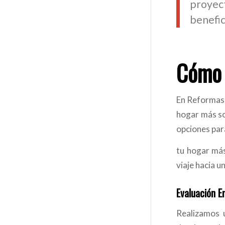
proyec
benefic
Cómo 
En Reformas 
hogar más so
opciones par
tu hogar más
viaje hacia u
Evaluación E
Realizamos u