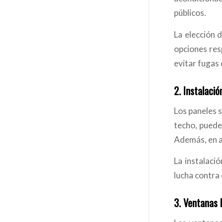
públicos.
La elección d
opciones res
evitar fugas 
2.
Instalació
Los paneles s
techo, puedes
Además, en a
La instalaci
lucha contra 
3.
Ventanas E