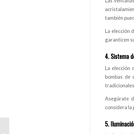
Las ventanas
acristalamie
también pued
La elección d
garanticen su
4.
Sistema de
La elección 
bombas de c
tradicionales
Asegúrate de
considera la 
5.
Iluminació
Cómo elegir el mejor
revestimiento para tus