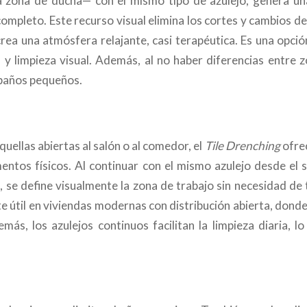
a zona de ducha— con el mismo tipo de azulejo, genera un
completo. Este recurso visual elimina los cortes y cambios d
crea una atmósfera relajante, casi terapéutica. Es una opció
 y limpieza visual. Además, al no haber diferencias entre 
baños pequeños.
uellas abiertas al salón o al comedor, el
Tile Drenching
ofrec
mentos físicos. Al continuar con el mismo azulejo desde el s
l, se define visualmente la zona de trabajo sin necesidad de
e útil en viviendas modernas con distribución abierta, donde
demás, los azulejos continuos facilitan la limpieza diaria,