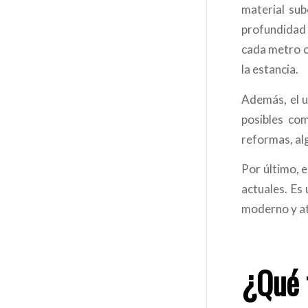
material sub
profundidad 
cada metro c
la estancia.
Además, el u
posibles com
reformas, al
Por último, e
actuales. Es
moderno y at
¿Qué 