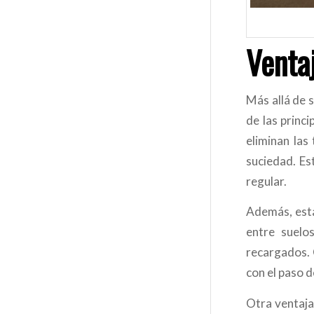
Ventaj
Más allá de s
de las princi
eliminan las
suciedad. Es
regular.
Además, est
entre suelo
recargados.
con el paso 
Otra ventaja