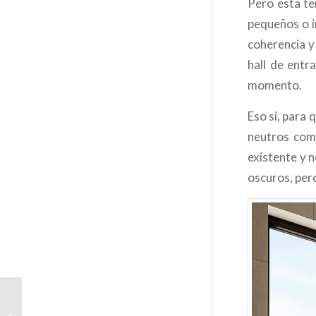
Pero esta te
pequeños o i
coherencia y
hall de entr
momento.
Eso sí, para 
neutros como
existente y 
oscuros, pero
Reformas exprés para
preparar tu hogar antes