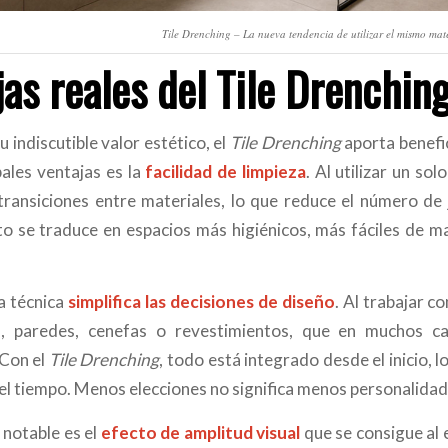
Tile Drenching – La nueva tendencia de utilizar el mismo mate
as reales del Tile Drenchin
u indiscutible valor estético, el
Tile Drenching
aporta benefic
pales ventajas es la
facilidad de limpieza
. Al utilizar un so
 transiciones entre materiales, lo que reduce el número d
to se traduce en espacios más higiénicos, más fáciles de 
a técnica
simplifica las decisiones de diseño
. Al trabajar c
s, paredes, cenefas o revestimientos, que en muchos c
 Con el
Tile Drenching
, todo está integrado desde el inicio, 
del tiempo. Menos elecciones no significa menos personalidad
 notable es el
efecto de amplitud visual
que se consigue al 