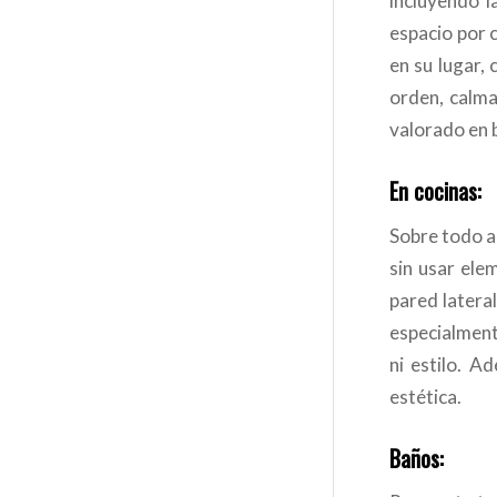
incluyendo l
espacio por 
en su lugar, 
orden, calma
valorado en 
En cocinas:
Sobre todo aq
sin usar ele
pared latera
especialment
ni estilo. A
estética.
Baños: