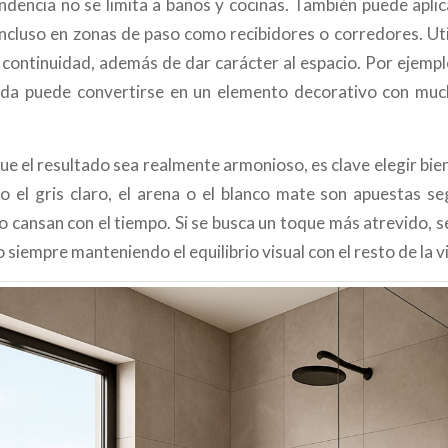
ndencia no se limita a baños y cocinas. También puede apl
ncluso en zonas de paso como recibidores o corredores. Uti
 continuidad, además de dar carácter al espacio. Por ejemplo
ada puede convertirse en un elemento decorativo con much
que el resultado sea realmente armonioso, es clave elegir bie
 el gris claro, el arena o el blanco mate son apuestas se
no cansan con el tiempo. Si se busca un toque más atrevido,
 siempre manteniendo el equilibrio visual con el resto de la v