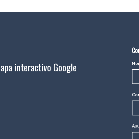
Co
apa interactivo Google
No
Cor
As