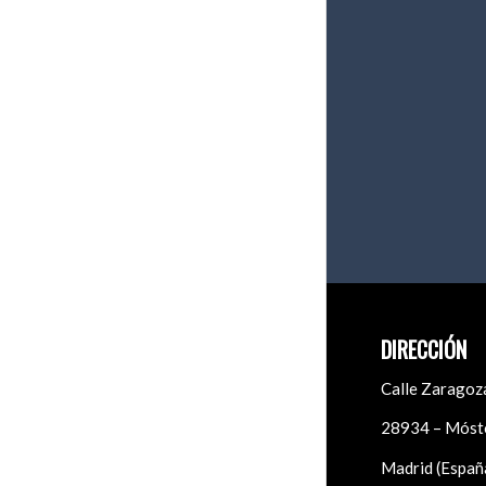
DIRECCIÓN
Calle Zaragoza
28934 – Móst
Madrid (Españ