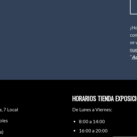
¡Ho
con
se 
nu
“
A
HORARIOS TIENDA EXPOSICI
, 7 Local
De Lunes a Viernes:
oles
8:00 a 14:00
16:00 a 20:00
a)