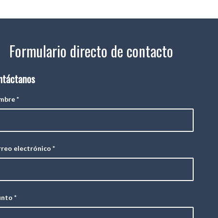
Formulario directo de contacto
ntáctanos
mbre
*
reo electrónico
*
unto
*