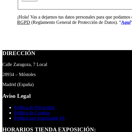
¡Hola! Vas a dejarnos tus datos personales para que podamos 
RGPD
(Reglamento General de Protección de Datos). “
Aqu
í
DIRECCIÓN
Calle Zaragoza, 7 Local
28934 – Móstoles
Madrid (España)
Aviso Legal
Política de Privacidad
Política de Cookies
Política uso responsable IA
HORARIOS TIENDA EXPOSICIÓN: