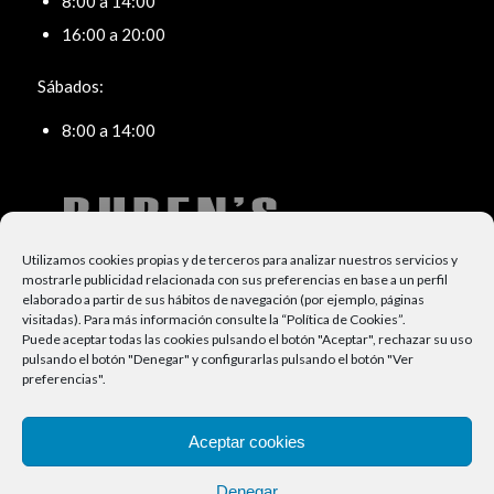
8:00 a 14:00
16:00 a 20:00
Sábados:
8:00 a 14:00
Utilizamos cookies propias y de terceros para analizar nuestros servicios y
mostrarle publicidad relacionada con sus preferencias en base a un perfil
elaborado a partir de sus hábitos de navegación (por ejemplo, páginas
visitadas).
Para más información consulte la “
Política de Cookies
”.
Puede aceptar todas las cookies pulsando el botón "Aceptar", rechazar su uso
pulsando el botón "Denegar" y configurarlas pulsando el botón "Ver
TELÉFONO:
preferencias".
91 664 27 47
Aceptar cookies
Denegar