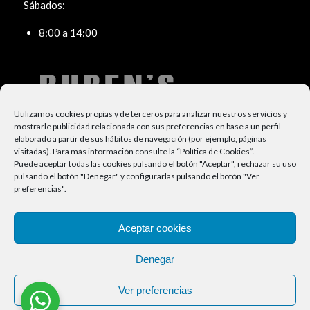
Sábados:
8:00 a 14:00
Utilizamos cookies propias y de terceros para analizar nuestros servicios y
mostrarle publicidad relacionada con sus preferencias en base a un perfil
elaborado a partir de sus hábitos de navegación (por ejemplo, páginas
visitadas).
Para más información consulte la “
Política de Cookies
”.
Puede aceptar todas las cookies pulsando el botón "Aceptar", rechazar su uso
pulsando el botón "Denegar" y configurarlas pulsando el botón "Ver
TELÉFONO:
preferencias".
91 664 27 47
Aceptar cookies
Denegar
© Copyright - Reformas Rubens 2024 Aviso Legal:
Política de privacidad
|
Ver preferencias
Política de cookies (UE)
-
Enfold WordPress Theme by Kriesi