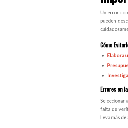
Un error com
pueden desco
cuidadosame
Cómo Evitarl
Elabora u
Presupue
Investiga
Errores en l
Seleccionar 
falta de veri
lleva más de 