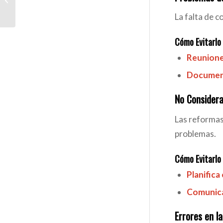
Móstoles: Reforma de
La falta de c
Locales en Móstol...
Cómo Evitarlo
Reunione
Document
No Considera
Las reformas 
problemas.
Cómo Evitarlo
Planifica
Comunica 
Errores en l