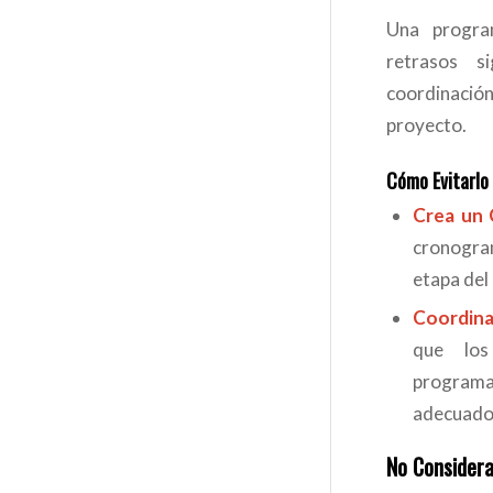
Una program
retrasos s
coordinaci
proyecto.
Cómo Evitarlo
Crea un 
cronogra
etapa del
Coordin
que los
program
adecuado
No Considera