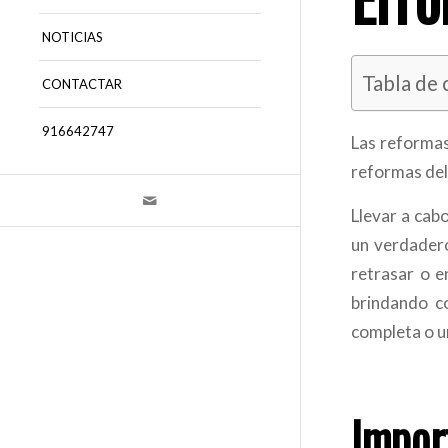
NOTICIAS
Tabla de
CONTACTAR
916642747
Las reformas
reformas del
Llevar a cab
un verdadero
retrasar o e
brindando c
completa o u
Impor