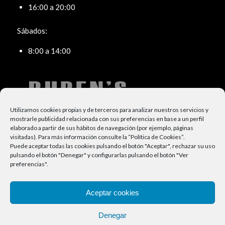
16:00 a 20:00
Sábados:
8:00 a 14:00
Utilizamos cookies propias y de terceros para analizar nuestros servicios y
mostrarle publicidad relacionada con sus preferencias en base a un perfil
elaborado a partir de sus hábitos de navegación (por ejemplo, páginas
visitadas).
Para más información consulte la “
Política de Cookies
”.
Puede aceptar todas las cookies pulsando el botón "Aceptar", rechazar su uso
pulsando el botón "Denegar" y configurarlas pulsando el botón "Ver
TELÉFONO:
preferencias".
91 664 27 47
Aceptar cookies
Denegar